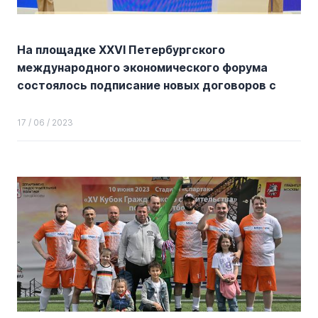
На площадке XXVI Петербургского
международного экономического форума
состоялось подписание новых договоров с
инвесторами о комплексном развитии
участков в ТиНАО
17 / 06 / 2023