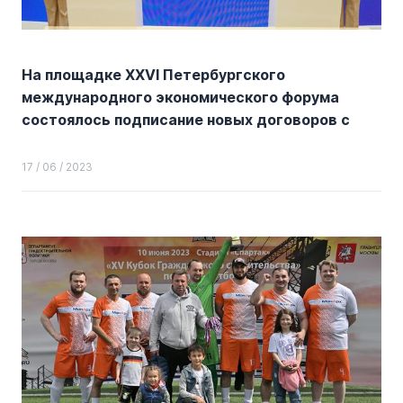
На площадке XXVI Петербургского
международного экономического форума
состоялось подписание новых договоров с
инвесторами о комплексном развитии
участков в ТиНАО
17 / 06 / 2023