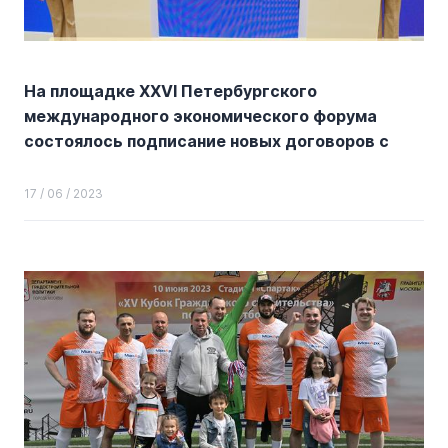
На площадке XXVI Петербургского
международного экономического форума
состоялось подписание новых договоров с
инвесторами о комплексном развитии
участков в ТиНАО
17 / 06 / 2023